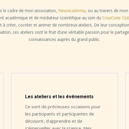
Choisis un des huit a
s le cadre de mon association,
Neuracademia
, ou au travers de mon
est tout à fait possi
ant académique et de médiateur scientifique au sein du
CreaCode Clu
technologique en deu
teurs en
t à créer, cocréer et animer de nombreux ateliers. De leur conception
domaine en arrivant.
ions farfelues,
ation, ces ateliers sont le fruit d’une véritable passion pour le partag
vrez répondre ! Et
connaissances auprès du grand public.
 sont sympathiques et
lus encore !
 aussi passer sur un
… on s’est compris).
s quand on est plus
Les ateliers et les événements
motion
Ce sont de précieuses occasions pour
les participants et participantes de
découvrir, d’apprendre et de
s’émerveiller avec la science. Mes