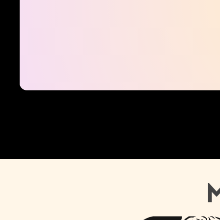
Depuis près de 10 ans, je me consacre à la médiation scientif
public ». De tous âges, toutes origines, tous parcours, penser l
investissement conséquent, dont le résultat se mesure dans les 
la création de pont uniques entre la recherche et des publics trè