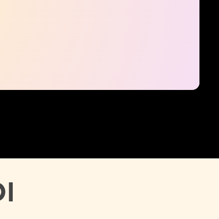
que représente une connexion unique à mes yeux avec « le grand
me semble essentiel. La médiation scientifique requiert un
ements auxquels je participe. La médiation scientifique, c’est
i