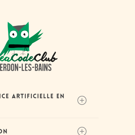
nce artificielle en
lle
–
9-12 an
s
on