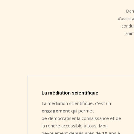
accessible dans un quiz grand public !
Dan
d’assist
Asseyez-vous et interagissez avec deux doc
condui
neurobiologie qui vont vous poser des quest
anim
sérieuses ou originales… Auxquelles VOUS de
oui. Mais pas d’inquiétude, ces deux rigolos
ils vous expliqueront tout en détail et bien p
Vous pouvez vous inscrire mais vous pouvez
coup de tête (coup de tête, cerveau, tout ça
C’est un grand amphi, il y a de la place, mai
nombreux, c’est plus fun !
La médiation scientifique
La médiation scientifique, c’est un
Pour en savoir plus sur cet atelier de stop-
engagement
qui permet
de démocratiser la connaissance et de
la rendre accessible à tous. Mon
dévouement
depuis près de 10 ans
à