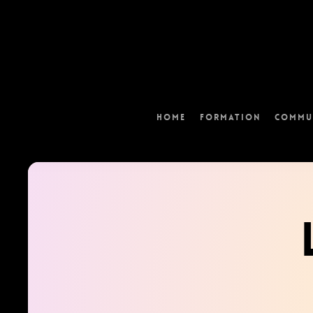
Skip
to
main
content
Home
Formation
Commu