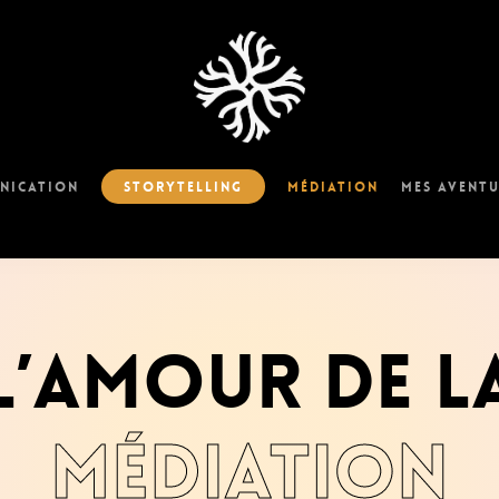
Storytelling
nication
Médiation
Mes aventu
L’amour de l
médiation