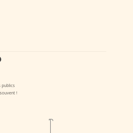
?
s publics
 souvent !