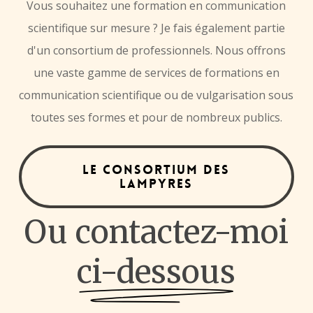
Description à venir
Vous
souhaitez
une
formation
en
communication
stress ou, au contraire, un sentiment de bien-
scientifique
sur
mesure
? Je
fais
également
partie
être ?
Thème abordés :
d'un
consortium
de
professionnels. Nous
offrons
Quelles sont les différentes parties du cerveau
Manifestations, identiﬁcation et acceptation
une
vaste
gamme
de
services
de
formations
en
impliquées dans ces processus ? Comment
des biais cognitifs dans la vie quotidienne
communication
scientifique
ou
de
vulgarisation
sous
apprendre à mieux contrôler ses peurs et à
Développement de stratégies pour une
toutes
ses
formes
et
pour
de
nombreux
publics.
favoriser des états de bien-être.
communication plus consciente et
authentique
Cette journée sera l’occasion d’expérimenter
Neurosciences sociales et cognitives
Le consortium des
différents outils et exercices et d’apprendre par
Neuroanatomie et psychologie de base
Lampyres
le jeu.
Ou contactez-moi
Plus d’informations sur Pro Senectute
ci-dessous